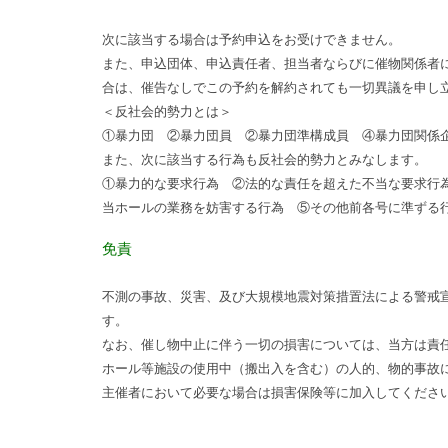
次に該当する場合は予約申込をお受けできません。
また、申込団体、申込責任者、担当者ならびに催物関係者
合は、催告なしでこの予約を解約されても一切異議を申し
＜反社会的勢力とは＞
①暴力団 ②暴力団員 ②暴力団準構成員 ④暴力団関係
また、次に該当する行為も反社会的勢力とみなします。
①暴力的な要求行為 ②法的な責任を超えた不当な要求行
当ホールの業務を妨害する行為 ⑤その他前各号に準ずる
免責
不測の事故、災害、及び大規模地震対策措置法による警戒
す。
なお、催し物中止に伴う一切の損害については、当方は責
ホール等施設の使用中（搬出入を含む）の人的、物的事故
主催者において必要な場合は損害保険等に加入してくださ