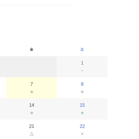
金
土
1
－
7
8
○
○
14
15
○
○
21
22
△
×