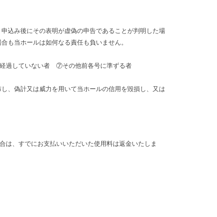
 申込み後にその表明が虚偽の申告であることが判明した場
場合も当ホールは如何なる責任も負いません。
経過していない者 ⑦その他前各号に準ずる者
布し、偽計又は威力を用いて当ホールの信用を毀損し、又は
合は、すでにお支払いいただいた使用料は返金いたしま