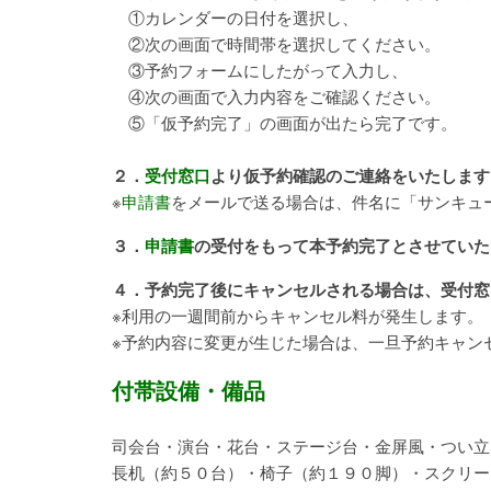
①カレンダーの日付を選択し、
②次の画面で時間帯を選択してください。
③予約フォームにしたがって入力し、
④次の画面で入力内容をご確認ください。
⑤「仮予約完了」の画面が出たら完了です。
２．
受付窓口
より仮予約確認のご連絡をいたします
※
申請書
をメールで送る場合は、件名に「サンキュ
３．
申請書
の受付をもって本予約完了とさせていた
４．予約完了後にキャンセルされる場合は、受付窓
※利用の一週間前からキャンセル料が発生します。
※予約内容に変更が生じた場合は、一旦予約キャン
付帯設備・備品
司会台・演台・花台・ステージ台・金屏風・つい立
長机（約５０台）・椅子（約１９０脚）・スクリー