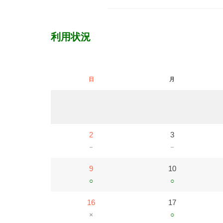
利用状況
日
月
2
3
－
－
9
10
○
○
16
17
×
○