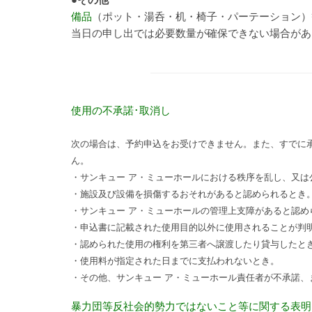
備品
（ポット・湯呑・机・椅子・パーテーション）
当日の申し出では必要数量が確保できない場合があ
使用の不承諾･取消し
次の場合は、予約申込をお受けできません。また、すでに
ん。
・サンキュー ア・ミューホールにおける秩序を乱し、又は
・施設及び設備を損傷するおそれがあると認められるとき
・サンキュー ア・ミューホールの管理上支障があると認め
・申込書に記載された使用目的以外に使用されることが判
・認められた使用の権利を第三者へ譲渡したり貸与したと
・使用料が指定された日までに支払われないとき。
・その他、サンキュー ア・ミューホール責任者が不承諾
暴力団等反社会的勢力ではないこと等に関する表明