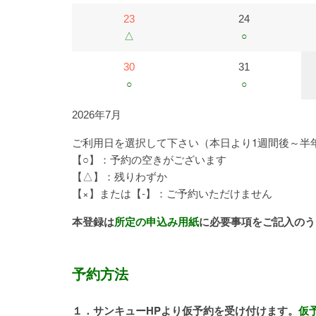
23
24
△
○
30
31
○
○
2026年7月
ご利用日を選択して下さい（本日より1週間後～半
【○】：予約の空きがございます
【△】：残りわずか
【×】または【-】：ご予約いただけません
本登録は
所定の申込み用紙
に必要事項をご記入のう
予約方法
１．サンキューHPより仮予約を受け付けます。
仮