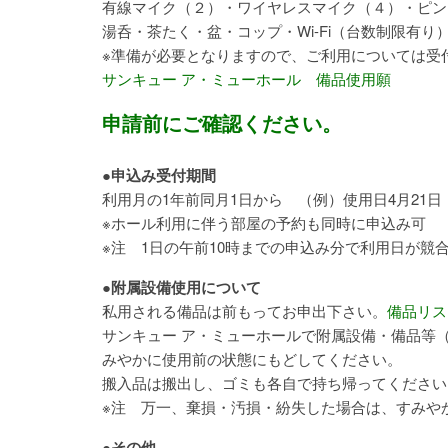
有線マイク（２）・ワイヤレスマイク（４）・ピン
湯呑・茶たく・盆・コップ・Wi-Fi（台数制限有り
※準備が必要となりますので、ご利用については受
サンキュー ア・ミューホール
備品使用願
申請前にご確認ください。
●申込み受付期間
利用月の1年前同月1日から （例）使用日4月21
※ホール利用に伴う部屋の予約も同時に申込み可
※注 1日の午前10時までの申込み分で利用日が
●附属設備使用について
私用される備品は前もってお申出下さい。
備品リス
サンキュー ア・ミューホールで附属設備・備品等
みやかに使用前の状態にもどしてください。
搬入品は搬出し、ゴミも各自で持ち帰ってください
※注 万一、棄損・汚損・紛失した場合は、すみや
●その他