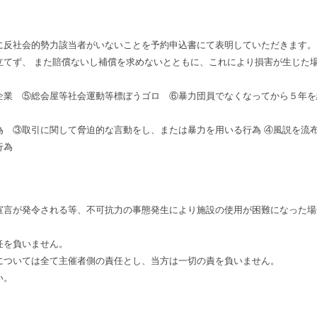
に反社会的勢力該当者がいないことを予約申込書にて表明していただきます。
立てず、 また賠償ないし補償を求めないとともに、これにより損害が生じた
企業 ⑤総会屋等社会運動等標ぼうゴロ ⑥暴力団員でなくなってから５年を
為 ③取引に関して脅迫的な言動をし、または暴力を用いる行為 ④風説を流
行為
宣言が発令される等、不可抗力の事態発生により施設の使用が困難になった場
任を負いません。
については全て主催者側の責任とし、当方は一切の責を負いません。
い。