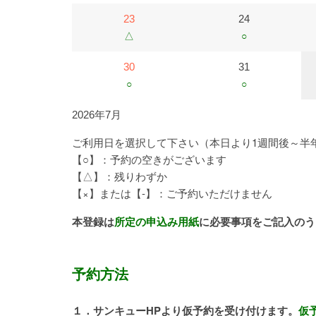
23
24
△
○
30
31
○
○
2026年7月
ご利用日を選択して下さい（本日より1週間後～半
【○】：予約の空きがございます
【△】：残りわずか
【×】または【-】：ご予約いただけません
本登録は
所定の申込み用紙
に必要事項をご記入のう
予約方法
１．サンキューHPより仮予約を受け付けます。
仮