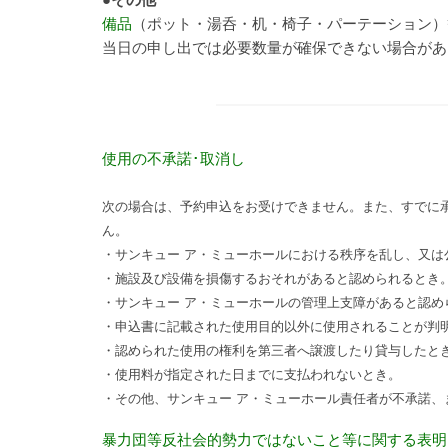
備品
（ポット・湯呑・机・椅子・パーテーション）
当日の申し出では必要数量が確保できない場合があ
使用の不承諾･取消し
次の場合は、予約申込をお受けできません。また、すでに
ん。
・サンキュー ア・ミューホールにおける秩序を乱し、又は
・施設及び設備を損傷するおそれがあると認められるとき
・サンキュー ア・ミューホールの管理上支障があると認め
・申込書に記載された使用目的以外に使用されることが判
・認められた使用の権利を第三者へ譲渡したり貸与したと
・使用料が指定された日までに支払われないとき。
・その他、サンキュー ア・ミューホール責任者が不承諾
暴力団等反社会的勢力ではないこと等に関する表明