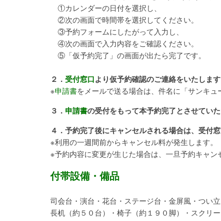
①カレンダーの日付を選択し、
②次の画面で時間帯を選択してください。
③予約フォームにしたがって入力し、
④次の画面で入力内容をご確認ください。
⑤「仮予約完了」の画面が出たら完了です。
２．
受付窓口
より仮予約確認のご連絡をいたします
※
申請書
をメールで送る場合は、件名に「サンキュ
３．
申請書
の受付をもって本予約完了とさせていた
４．予約完了後にキャンセルされる場合は、受付窓
※利用の一週間前からキャンセル料が発生します。
※予約内容に変更が生じた場合は、一旦予約キャン
付帯設備・備品
司会台・演台・花台・ステージ台・金屏風・つい立
長机（約５０台）・椅子（約１９０脚）・スクリー