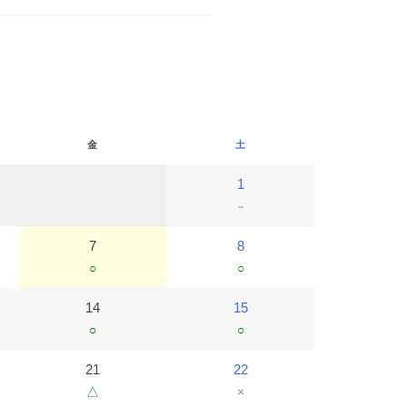
金
土
1
－
7
8
○
○
14
15
○
○
21
22
△
×