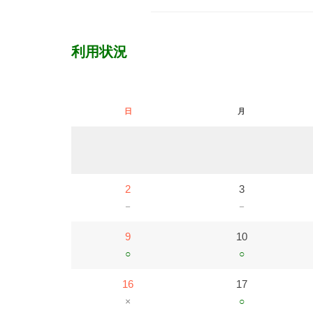
利用状況
日
月
2
3
－
－
9
10
○
○
16
17
×
○