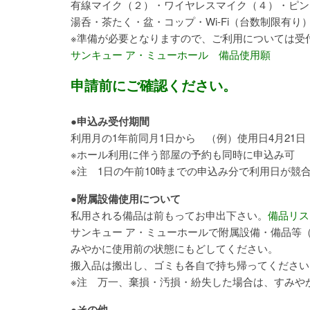
有線マイク（２）・ワイヤレスマイク（４）・ピン
湯呑・茶たく・盆・コップ・Wi-Fi（台数制限有り
※準備が必要となりますので、ご利用については受
サンキュー ア・ミューホール
備品使用願
申請前にご確認ください。
●申込み受付期間
利用月の1年前同月1日から （例）使用日4月21
※ホール利用に伴う部屋の予約も同時に申込み可
※注 1日の午前10時までの申込み分で利用日が
●附属設備使用について
私用される備品は前もってお申出下さい。
備品リス
サンキュー ア・ミューホールで附属設備・備品等
みやかに使用前の状態にもどしてください。
搬入品は搬出し、ゴミも各自で持ち帰ってください
※注 万一、棄損・汚損・紛失した場合は、すみや
●その他