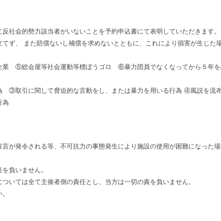
に反社会的勢力該当者がいないことを予約申込書にて表明していただきます。
立てず、 また賠償ないし補償を求めないとともに、これにより損害が生じた
企業 ⑤総会屋等社会運動等標ぼうゴロ ⑥暴力団員でなくなってから５年を
為 ③取引に関して脅迫的な言動をし、または暴力を用いる行為 ④風説を流
行為
宣言が発令される等、不可抗力の事態発生により施設の使用が困難になった場
任を負いません。
については全て主催者側の責任とし、当方は一切の責を負いません。
い。