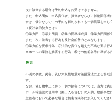
次に該当する場合は予約申込をお受けできません。
また、申込団体、申込責任者、担当者ならびに催物関係者
合は、催告なしでこの予約を解約されても一切異議を申し
＜反社会的勢力とは＞
①暴力団 ②暴力団員 ②暴力団準構成員 ④暴力団関係
また、次に該当する行為も反社会的勢力とみなします。
①暴力的な要求行為 ②法的な責任を超えた不当な要求行
当ホールの業務を妨害する行為 ⑤その他前各号に準ずる
免責
不測の事故、災害、及び大規模地震対策措置法による警戒
す。
なお、催し物中止に伴う一切の損害については、当方は責
ホール等施設の使用中（搬出入を含む）の人的、物的事故
主催者において必要な場合は損害保険等に加入してくださ