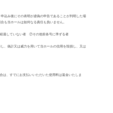
 申込み後にその表明が虚偽の申告であることが判明した場
場合も当ホールは如何なる責任も負いません。
経過していない者 ⑦その他前各号に準ずる者
布し、偽計又は威力を用いて当ホールの信用を毀損し、又は
合は、すでにお支払いいただいた使用料は返金いたしま