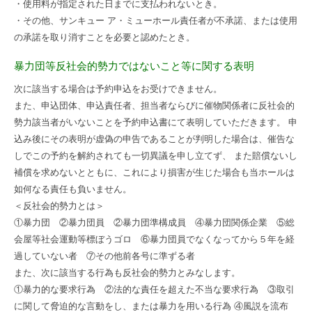
・使用料が指定された日までに支払われないとき。
・その他、サンキュー ア・ミューホール責任者が不承諾、または使用
の承諾を取り消すことを必要と認めたとき。
暴力団等反社会的勢力ではないこと等に関する表明
次に該当する場合は予約申込をお受けできません。
また、申込団体、申込責任者、担当者ならびに催物関係者に反社会的
勢力該当者がいないことを予約申込書にて表明していただきます。 申
込み後にその表明が虚偽の申告であることが判明した場合は、催告な
しでこの予約を解約されても一切異議を申し立てず、 また賠償ないし
補償を求めないとともに、これにより損害が生じた場合も当ホールは
如何なる責任も負いません。
＜反社会的勢力とは＞
①暴力団 ②暴力団員 ②暴力団準構成員 ④暴力団関係企業 ⑤総
会屋等社会運動等標ぼうゴロ ⑥暴力団員でなくなってから５年を経
過していない者 ⑦その他前各号に準ずる者
また、次に該当する行為も反社会的勢力とみなします。
①暴力的な要求行為 ②法的な責任を超えた不当な要求行為 ③取引
に関して脅迫的な言動をし、または暴力を用いる行為 ④風説を流布