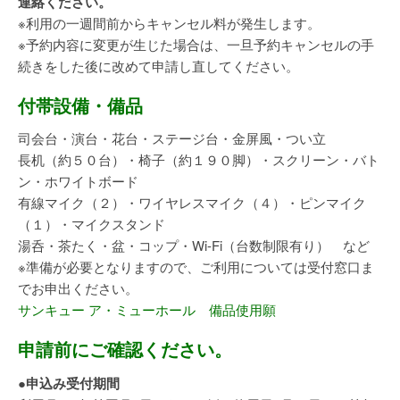
連絡ください。
※利用の一週間前からキャンセル料が発生します。
※予約内容に変更が生じた場合は、一旦予約キャンセルの手
続きをした後に改めて申請し直してください。
付帯設備・備品
司会台・演台・花台・ステージ台・金屏風・つい立
長机（約５０台）・椅子（約１９０脚）・スクリーン・バト
ン・ホワイトボード
有線マイク（２）・ワイヤレスマイク（４）・ピンマイク
（１）・マイクスタンド
湯呑・茶たく・盆・コップ・Wi-Fi（台数制限有り） など
※準備が必要となりますので、ご利用については受付窓口ま
でお申出ください。
サンキュー ア・ミューホール
備品使用願
申請前にご確認ください。
●申込み受付期間