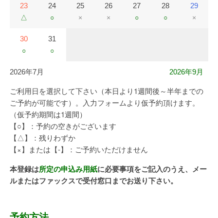
23
24
25
26
27
28
29
△
○
×
×
○
○
×
30
31
○
○
2026年7月
2026年9月
ご利用日を選択して下さい（本日より1週間後～半年までの
ご予約が可能です）。入力フォームより仮予約頂けます。
（仮予約期間は1週間）
【○】：予約の空きがございます
【△】：残りわずか
【×】または【-】：ご予約いただけません
本登録は
所定の申込み用紙
に必要事項をご記入のうえ、メー
ルまたはファックスで受付窓口までお送り下さい。
予約方法