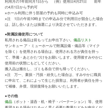
利用月の1年前同月1日から （例）使用日4月21日 前年
の4月1日から予約可
※ホール利用に伴う部屋の予約も同時に申込み可
※注 1日の午前10時までの申込み分で利用日が競合した場合
は、話し合いまたは抽選により決定させていただきます。
●附属設備使用について
私用される備品は前もってお申出下さい。
備品リスト
サンキュー ア・ミューホールで附属設備・備品等（マイク
を除く）を使用される場合は、使用される方が責任を持っ
て、準備・あとかたづけをお願いします。使用後すみやかに
使用前の状態にもどしてください。
搬入品は搬出し、ゴミも各自で持ち帰ってください。
※注 万一、棄損・汚損・紛失した場合は、すみやかに職員
に申出て、これによって生じた損害は、利用者が責任を持っ
て補修、弁償、現状復帰をお願いいたします。
●その他
備品
（ポット・湯呑・机・椅子・パーテーション）等、使用
希望される場合はなるべく早く必要な数量などをお申出くだ