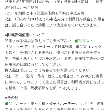
利用月の1年前同月1日から （例）使用日4月21日 前年
の4月1日から予約可
※ホール利用に伴う部屋の予約も同時に申込み可
※注 1日の午前10時までの申込み分で利用日が競合した場合
は、話し合いまたは抽選により決定させていただきます。
●附属設備使用について
私用される備品は前もってお申出下さい。
備品リスト
サンキュー ア・ミューホールで附属設備・備品等（マイク
を除く）を使用される場合は、使用される方が責任を持っ
て、準備・あとかたづけをお願いします。使用後すみやかに
使用前の状態にもどしてください。
搬入品は搬出し、ゴミも各自で持ち帰ってください。
※注 万一、棄損・汚損・紛失した場合は、すみやかに職員
に申出て、これによって生じた損害は、利用者が責任を持っ
て補修、弁償、現状復帰をお願いいたします。
●その他
備品
（ポット・湯呑・机・椅子・パーテーション）等、使用
希望される場合はなるべく早く必要な数量などをお申出くだ