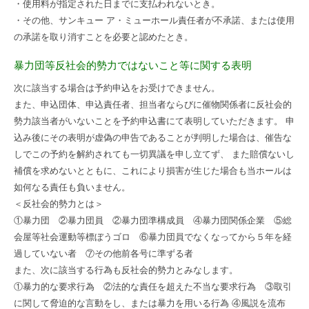
・使用料が指定された日までに支払われないとき。
・その他、サンキュー ア・ミューホール責任者が不承諾、または使用
の承諾を取り消すことを必要と認めたとき。
暴力団等反社会的勢力ではないこと等に関する表明
次に該当する場合は予約申込をお受けできません。
また、申込団体、申込責任者、担当者ならびに催物関係者に反社会的
勢力該当者がいないことを予約申込書にて表明していただきます。 申
込み後にその表明が虚偽の申告であることが判明した場合は、催告な
しでこの予約を解約されても一切異議を申し立てず、 また賠償ないし
補償を求めないとともに、これにより損害が生じた場合も当ホールは
如何なる責任も負いません。
＜反社会的勢力とは＞
①暴力団 ②暴力団員 ②暴力団準構成員 ④暴力団関係企業 ⑤総
会屋等社会運動等標ぼうゴロ ⑥暴力団員でなくなってから５年を経
過していない者 ⑦その他前各号に準ずる者
また、次に該当する行為も反社会的勢力とみなします。
①暴力的な要求行為 ②法的な責任を超えた不当な要求行為 ③取引
に関して脅迫的な言動をし、または暴力を用いる行為 ④風説を流布