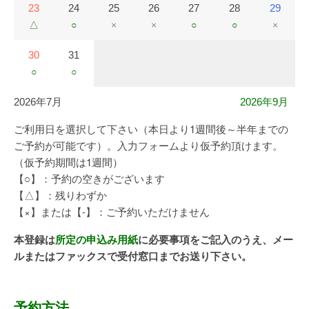
23
24
25
26
27
28
29
△
○
×
×
○
○
×
30
31
○
○
2026年7月
2026年9月
ご利用日を選択して下さい（本日より1週間後～半年までの
ご予約が可能です）。入力フォームより仮予約頂けます。
（仮予約期間は1週間）
【○】：予約の空きがございます
【△】：残りわずか
【×】または【-】：ご予約いただけません
本登録は
所定の申込み用紙
に必要事項をご記入のうえ、メー
ルまたはファックスで受付窓口までお送り下さい。
予約方法