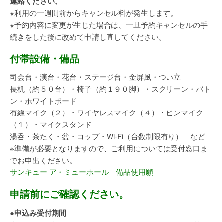
連絡ください。
※利用の一週間前からキャンセル料が発生します。
※予約内容に変更が生じた場合は、一旦予約キャンセルの手
続きをした後に改めて申請し直してください。
付帯設備・備品
司会台・演台・花台・ステージ台・金屏風・つい立
長机（約５０台）・椅子（約１９０脚）・スクリーン・バト
ン・ホワイトボード
有線マイク（２）・ワイヤレスマイク（４）・ピンマイク
（１）・マイクスタンド
湯呑・茶たく・盆・コップ・Wi-Fi（台数制限有り） など
※準備が必要となりますので、ご利用については受付窓口ま
でお申出ください。
サンキュー ア・ミューホール
備品使用願
申請前にご確認ください。
●申込み受付期間