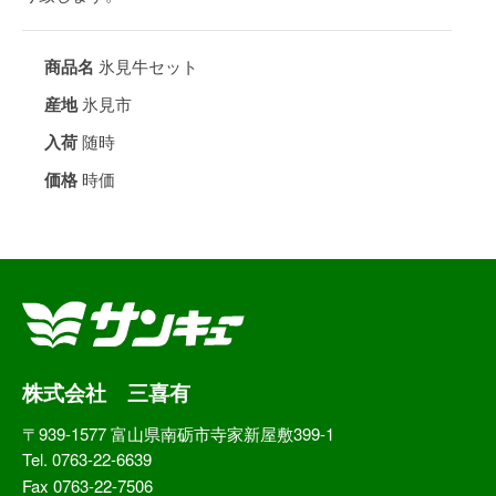
商品名
氷見牛セット
産地
氷見市
入荷
随時
価格
時価
株式会社 三喜有
〒939-1577 富山県南砺市寺家新屋敷399-1
Tel. 0763-22-6639
Fax 0763-22-7506