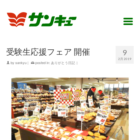
受験生応援フェア 開催
9
2月 2019
by
sankyu
|
posted in:
ありがとう日記
|