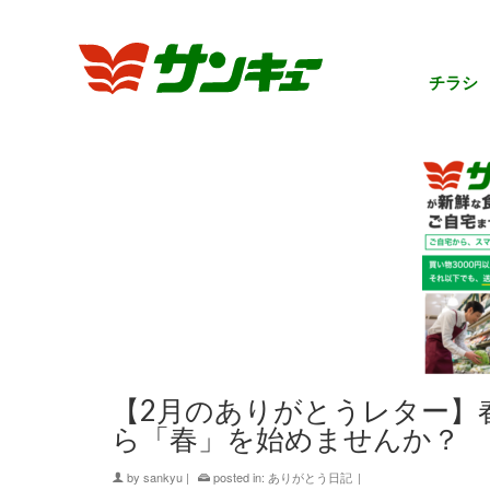
チラシ
【2月のありがとうレター】
ら「春」を始めませんか？
by
sankyu
|
posted in:
ありがとう日記
|