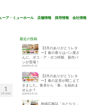
ューア・ミューホール
店舗情報
採用情報
会社情報
最近の投稿
【3月のありがとうレタ
ー】春の香りはパン屋さ
んに。ポコ・ア・ポコ特製、新作パ
ンが登場！
2026年3月1日
【2月のありがとうレタ
ー】春の足音が聞こえて
きました。食卓から「春」を始めま
1
せんか？
2月 2026
2026年2月1日
地域広報誌「おとなり」