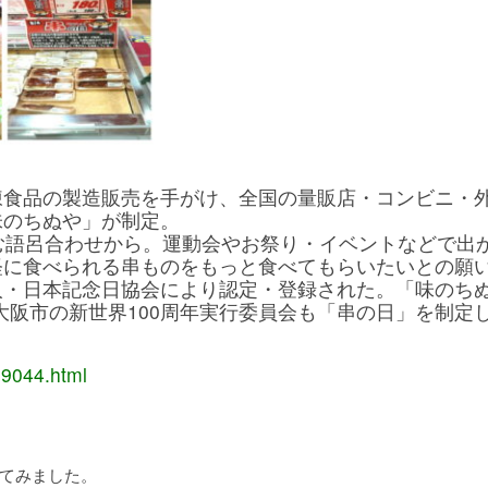
凍食品の製造販売を手がけ、全国の量販店・コンビニ・
味のちぬや」が制定。
む語呂合わせから。運動会やお祭り・イベントなどで出
軽に食べられる串ものをもっと食べてもらいたいとの願
人・日本記念日協会により認定・登録された。「味のち
に大阪市の新世界100周年実行委員会も「串の日」を制定
09044.html
てみました。