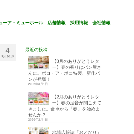
ューア・ミューホール
店舗情報
採用情報
会社情報
4
最近の投稿
9月 2019
【3月のありがとうレタ
ー】春の香りはパン屋さ
んに。ポコ・ア・ポコ特製、新作パ
ンが登場！
2026年3月1日
【2月のありがとうレタ
ー】春の足音が聞こえて
きました。食卓から「春」を始めま
せんか？
2026年2月1日
地域広報誌「おとなり」