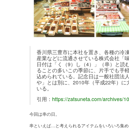
香川県三豊市に本社を置き、各種の冷
産業などに流通させている株式会社「
日付は「く（9）し（4）」（串）と読
ることの多いこの季節に、片手でも手
込められている。記念日は一般社団法
や」とは別に、2010年（平成22年）
いる。
引用：
https://zatsuneta.com/archives/1
今回は串の日。
串といえば…と考えられるアイテムをいろいろ集め