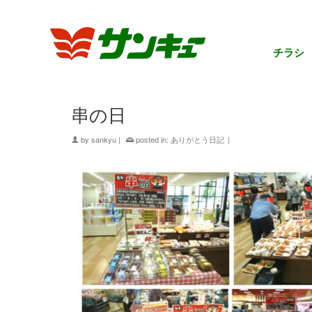
チラシ
串の日
by
sankyu
|
posted in:
ありがとう日記
|