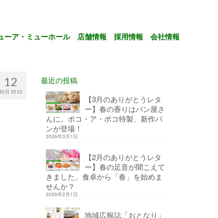
ューア・ミューホール
店舗情報
採用情報
会社情報
12
最近の投稿
10月 2012
【3月のありがとうレタ
ー】春の香りはパン屋さ
んに。ポコ・ア・ポコ特製、新作パ
ンが登場！
2026年3月1日
【2月のありがとうレタ
ー】春の足音が聞こえて
きました。食卓から「春」を始めま
せんか？
2026年2月1日
地域広報誌「おとなり」