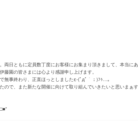
。両日ともに定員数丁度にお客様にお集まり頂きまして、本当に
伊藤園の皆さまには心より感謝申し上げます。
事終わり、正直ほっとしましたε-(ﾟдﾟ｀；)ﾌｩ…。
たので、また新たな開催に向けて取り組んでいきたいと思いまぁ
□■*