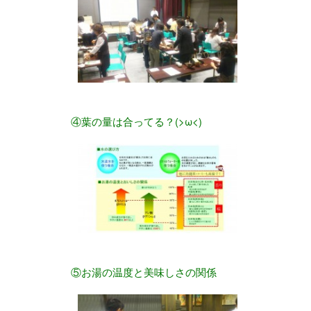
④葉の量は合ってる？(>ω<)
⑤お湯の温度と美味しさの関係