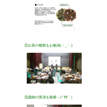
②お茶の種類をお勉強(・_・;)
③講師の実演を観察～(*´艸｀)