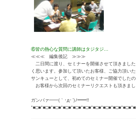
⑥皆の熱心な質問に講師はタジタジ…
≪≪≪ 編集後記 ≫≫≫
二日間に渡り、セミナーを開催させて頂きました
く思います。参加して頂いたお客様、ご協力頂いた
サンキューとして、初めてのセミナー開催でしたので無
お客様から次回のセミナーリクエストも頂きまし
ガンバァ━━(｀･д･´)ﾉ━━!!
*■□■*■□■*■□■*■□■*■□■*■□■*■□■*■□■*■□■*■□■*■