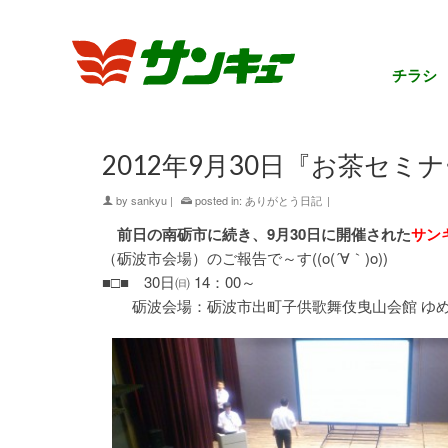
チラシ
2012年9月30日『お茶セ
by
sankyu
|
posted in:
ありがとう日記
|
前日の南砺市に続き、9月30日に開催された
サン
（砺波市会場）のご報告で～す((o(´∀｀)o))
■□■ 30日㈰ 14：00～
砺波会場：砺波市出町子供歌舞伎曳山会館 ゆめ