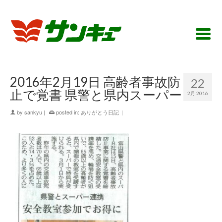
2016年2月19日 高齢者事故防
22
止で覚書 県警と県内スーパー
2月 2016
by
sankyu
|
posted in:
ありがとう日記
|