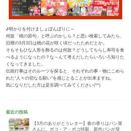
♪明かりを付けましょぼんぼりに～
何故「桃の節句」と呼ぶのかしら？と思い検索してみたら、
旧暦の3月3日は桃の花が咲く頃だったためだとか。
そもそもひな人形を飾るのは何故？どうしてちらし寿司を食
べるようになったの？な～んて考えだしたらいろいろ知りた
くなってきました。
伝統行事はそのルーツを探ると、それぞれの事・物にこめら
れた“人々の切なる願い”を感じとることが出来ますね。
気になりだした方は是非調べてみてください(^^)
最近の投稿
【3月のありがとうレター】春の香りはパン屋
さんに。ポコ・ア・ポコ特製、新作パンが登