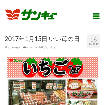
2017年1月15日 いい苺の日
16
1月 2017
by
sankyu
|
posted in:
ありがとう日記
|