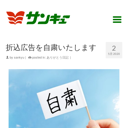
折込広告を自粛いたします
2
5月 2020
by
sankyu
|
posted in:
ありがとう日記
|