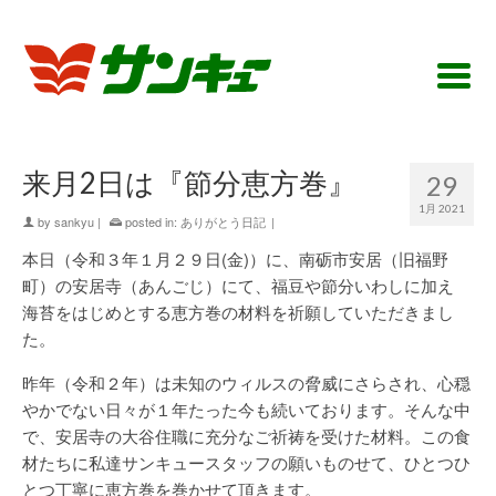
来月2日は『節分恵方巻』
29
1月 2021
by
sankyu
|
posted in:
ありがとう日記
|
本日（令和３年１月２９日(金)）に、南砺市安居（旧福野
町）の安居寺（あんごじ）にて、福豆や節分いわしに加え
海苔をはじめとする恵方巻の材料を祈願していただきまし
た。
昨年（令和２年）は未知のウィルスの脅威にさらされ、心穏
やかでない日々が１年たった今も続いております。そんな中
で、安居寺の大谷住職に充分なご祈祷を受けた材料。この食
材たちに私達サンキュースタッフの願いものせて、ひとつひ
とつ丁寧に恵方巻を巻かせて頂きます。