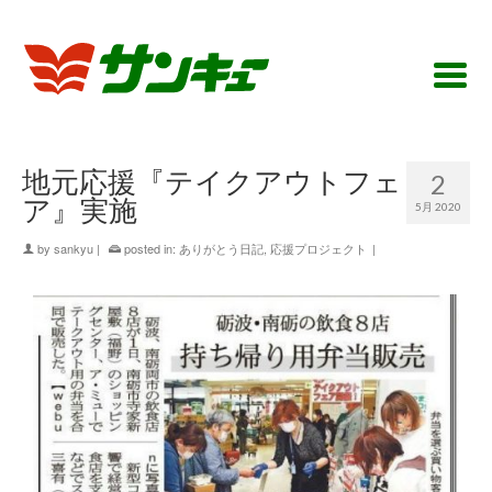
地元応援『テイクアウトフェ
2
ア』実施
5月 2020
by
sankyu
|
posted in:
ありがとう日記
,
応援プロジェクト
|