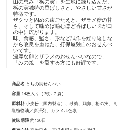
山の恵み「栃の実」を生地に練り込んだ、
栃の実独特の香ばしさと、やさしい甘さが
特徴です。
ザクッと固めの歯ごたえと、ザラメ糖の甘
さ、そして噛めば噛むほど香ばしい味が口
の中に広がります。
味、食感、堅さ、形など試作を繰り返しな
がら改良を重ねた、打保屋独自のおせんべ
いです。
濃厚な卵とザラメのおせんべいなので、
「みの焼」を愛する方にも好評です。
商品名
とちの実せんべい
容量
14枚入り（2枚×７袋）
原材料
小麦粉（国内製造）、砂糖、鶏卵、栃の実、食
塩植物油／膨張剤、カラメル色素
賞味期限
約120日
保存方法
直射日光、高温多湿を避けて常温