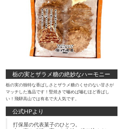
栃の実とザラメ糖の絶妙なハーモニー
栃の実の独特な香ばしさとザラメ糖のくせのない甘さが
マッチした逸品です！堅焼きで嚙めば嚙むほど香ばし
い！飛騨高山では有名で大人気です。
公式HPより
打保屋の代表菓子のひとつ。